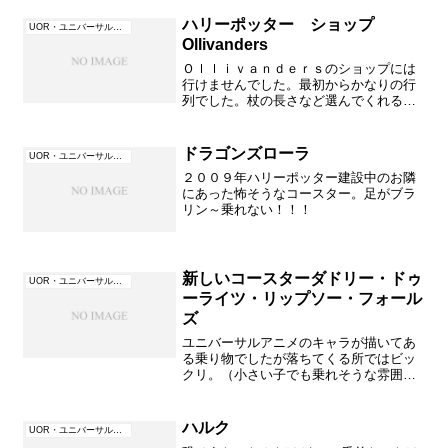
ハリーポッター ショップ
UOR・ユニバーサル・オーランド（フロリダ）
Ollivanders
Ｏｌｌｉｖａｎｄｅｒｓのショップには
行けませんでした。最初からかなりの行
列でした。杖の長さなど選んでくれるの
ですね～オフィシャルホテルに泊まって
いて１時間以上前に入れたのに失敗しま
したよ～詳細はここに書いてありまし
ドラゴンズローラ
UOR・ユニバーサル・オーランド（フロリダ）
た。所で国際郵送してくれる...
２００９年ハリーポッター建設中のお隣
にあった怖そうなコースター。足がブラ
リン～乗れない！！！
新しいコースターダドリー・ドゥ
UOR・ユニバーサル・オーランド（フロリダ）
ーライツ・リップソー・フォール
ズ
ユニバーサルアニメのキャラが描いてあ
る乗り物でしたが落ちてくる所ではビッ
クリ。（小さい子でも乗れそうな雰囲気
の入口とキャラ）水しぶきがすごい勢い
になるほどの落ち方。絶対顔に当たった
ら痛い！そんなに高くなく見えますよね↓
ハルク
UOR・ユニバーサル・オーランド（フロリダ）
だんだん移動していくと...