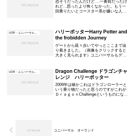
恐そうだったんだけど....一番前だったけ
れど...思ったより怖くなかった。もう一
回乗りたいとコースター系が嫌いな人が
言っていた。一緒のグループだったモナ
コの怖がりで緊張していた人も「こんな
のもう一回乗れるよ～」と終わってから
得意げだったほ...
ハリーポッターHarry Potter and
UOR・ユニバーサル・オーランド（フロリダ）
the frobidden Journey
ゲートから延々歩いてやっとここまで辿
り着きました。（画像をクリックすると
大きく見られます）ユニバーサルもディ
ズニーもとにかくすごいですよね。どん
な乗り物かさっぱり情報がない中本当に
乗れるか？怖くないか？？と心配だった
Dragon Challenge ドラゴンチャ
UOR・ユニバーサル・オーランド（フロリダ）
りするこの門の横にこんな...
レンジ ハリーポッター
2009年は確かこれはドラゴンローラーと
いう乗り物だったと思うのですがこれが
ＤｒａｇｏｎChallengeというものになり
ハリーポッターの所にありました。足が
ぶらりん。悲鳴もすごい！ギャーーーと
いう感じです。コースターの動く音もぐ
ぉぉぉぉ～...
ユニバーサル オーランド