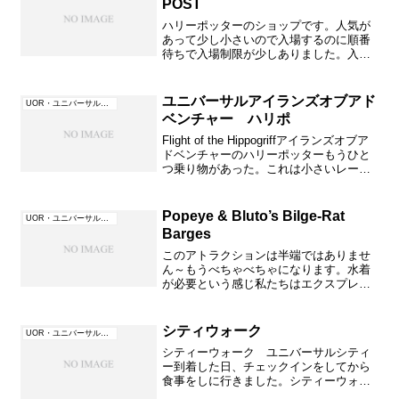
POST
ハリーポッターのショップです。人気が
あって少し小さいので入場するのに順番
待ちで入場制限が少しありました。入口
からまっすぐ見えるベンチがあるところ
のショップです。外にもワゴンがあり商
品を買うことが出来ます。出口は別なと
ユニバーサルアイランズオブアド
UOR・ユニバーサル・オーランド（フロリダ）
ころから出るように制限さ...
ベンチャー ハリポ
Flight of the Hippogriffアイランズオブア
ドベンチャーのハリーポッターもうひと
つ乗り物があった。これは小さいレール
で籐のような感じに作ってある。でも見
えるだけでしょうね。コースターで暑す
ぎて乗る気にならなくパスしました...
Popeye & Bluto’s Bilge-Rat
UOR・ユニバーサル・オーランド（フロリダ）
Barges
このアトラクションは半端ではありませ
ん～もうべちゃべちゃになります。水着
が必要という感じ私たちはエクスプレス
パスを使ったのでスムーズにすぐ乗れま
した。カッパも用意していったのですが
そんなもの着てなんでこんなものに乗る
シティウォーク
UOR・ユニバーサル・オーランド（フロリダ）
のかな～という感じに思え...
シティーウォーク ユニバーサルシティ
ー到着した日、チェックインをしてから
食事をしに行きました。シティーウォー
クまではウォータータクシーで5，6分ら