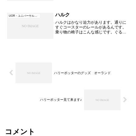
しいホテル内を散策しながらウォーター
タクシー乗り場へ次の日はハリーポッタ
ーを早朝からめざすので...
ハルク
UOR・ユニバーサル・オーランド（フロリダ）
ハルクはかなり迫力があります。通りに
すぐコースターのレールがあるんです。
乗り物の椅子はこんな感じです。ぐるぐ
る回るのですからかなり固定されている
ような椅子です。外から見るととにかく
早くてすごいのですが乗ると早すぎて回
転もあっという間で何が何...
ハリーポッターのグッズ オーランド
ハリーポッター見て来ます♪
コメント