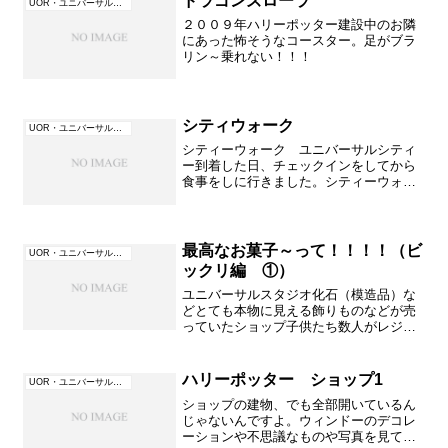
ドラゴンズローラ
UOR・ユニバーサル・オーランド（フロリダ）
２００９年ハリーポッター建設中のお隣
にあった怖そうなコースター。足がブラ
リン～乗れない！！！
シティウォーク
UOR・ユニバーサル・オーランド（フロリダ）
シティーウォーク ユニバーサルシティ
ー到着した日、チェックインをしてから
食事をしに行きました。シティーウォー
クまではウォータータクシーで5，6分ら
しいホテル内を散策しながらウォーター
タクシー乗り場へ次の日はハリーポッタ
ーを早朝からめざすので...
最高なお菓子～って！！！！（ビ
UOR・ユニバーサル・オーランド（フロリダ）
ックリ編 ①）
ユニバーサルスタジオ化石（模造品）な
どとても本物に見える飾りものなどが売
っていたショップ子供たち数人がレジの
近くで驚いたように一生懸命話している
ので何かな～と思ったんです～見てビッ
クリ！！！！！何やらカラフルな箱が...
ハリーポッター ショップ1
UOR・ユニバーサル・オーランド（フロリダ）
キャンディーなどお菓...
ショップの建物、でも全部開いているん
じゃないんですよ。ウィンドーのデコレ
ーションや不思議なものや写真を見てみ