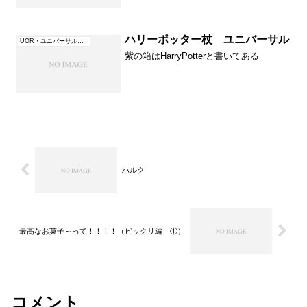
ましょう。この赤い建物は不思議なもの
が売っているお店。手前の黒いドラム缶
のようなものはごみ箱です。
ハリーポッター杖 ユニバーサル
UOR・ユニバーサル・オーランド（フロリダ）
紫の箱はHarryPotterと書いてある
ハルク
最高なお菓子～って！！！！（ビックリ編 ①）
コメント