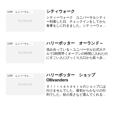
シティウォーク
UOR・ユニバーサル・オーランド（フロリダ）
シティーウォーク ユニバーサルシティ
ー到着した日、チェックインをしてから
食事をしに行きました。シティーウォー
クまではウォータータクシーで5，6分ら
しいホテル内を散策しながらウォーター
タクシー乗り場へ次の日はハリーポッタ
ーを早朝からめざすので...
ハリーポッター オーランド～
UOR・ユニバーサル・オーランド（フロリダ）
混み合っている～ユニバーサル公式ホテ
ルで1時間早くオープンの時間に入れたの
にすごい人にびっくり入口から延々歩い
てほとんどの人がここを目指します。ホ
テルを7時15分頃出て船でシティーウォー
クへそして入口に歩きゲートで30分ほど
待ちやっとの入場...
ハリーポッター ショップ
UOR・ユニバーサル・オーランド（フロリダ）
Ollivanders
Ｏｌｌｉｖａｎｄｅｒｓのショップには
行けませんでした。最初からかなりの行
列でした。杖の長さなど選んでくれるの
ですね～オフィシャルホテルに泊まって
いて１時間以上前に入れたのに失敗しま
したよ～詳細はここに書いてありまし
た。所で国際郵送してくれる...