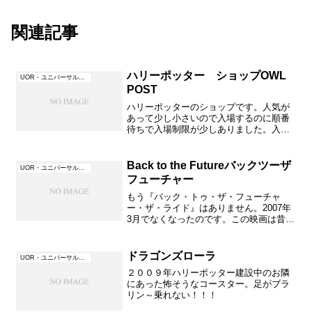
関連記事
ハリーポッター ショップOWL
UOR・ユニバーサル・オーランド（フロリダ）
POST
ハリーポッターのショップです。人気が
あって少し小さいので入場するのに順番
待ちで入場制限が少しありました。入口
からまっすぐ見えるベンチがあるところ
のショップです。外にもワゴンがあり商
品を買うことが出来ます。出口は別なと
Back to the Futureバックツーザ
UOR・ユニバーサル・オーランド（フロリダ）
ころから出るように制限さ...
フューチャー
もう『バック・トゥ・ザ・フューチャ
ー・ザ・ライド』はありません。2007年
3月でなくなったのです。この映画は昔大
流行だったんですよ～アトラクションも
楽しかったです。1985年の映画です。
Part3までありました。『バック・トゥ・
ドラゴンズローラ
UOR・ユニバーサル・オーランド（フロリダ）
ザ・フューチ...
２００９年ハリーポッター建設中のお隣
にあった怖そうなコースター。足がブラ
リン～乗れない！！！