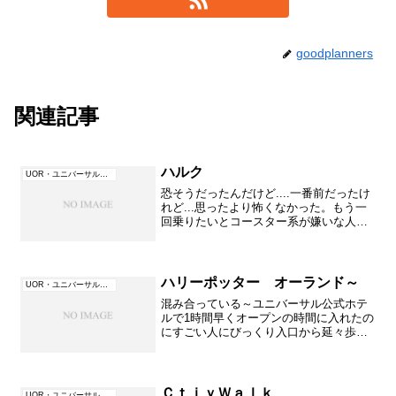
goodplanners
関連記事
ハルク
UOR・ユニバーサル・オーランド（フロリダ）
恐そうだったんだけど....一番前だったけ
れど...思ったより怖くなかった。もう一
回乗りたいとコースター系が嫌いな人が
言っていた。一緒のグループだったモナ
コの怖がりで緊張していた人も「こんな
のもう一回乗れるよ～」と終わってから
得意げだったほ...
ハリーポッター オーランド～
UOR・ユニバーサル・オーランド（フロリダ）
混み合っている～ユニバーサル公式ホテ
ルで1時間早くオープンの時間に入れたの
にすごい人にびっくり入口から延々歩い
てほとんどの人がここを目指します。ホ
テルを7時15分頃出て船でシティーウォー
クへそして入口に歩きゲートで30分ほど
待ちやっとの入場...
ＣｔｉｙＷａｌｋ
UOR・ユニバーサル・オーランド（フロリダ）