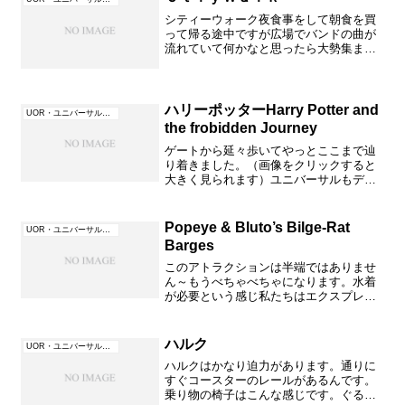
シティーウォーク夜食事をして朝食を買
って帰る途中ですが広場でバンドの曲が
流れていて何かなと思ったら大勢集まっ
ていました。なんと曲にあわせて大人か
ら子供まで同じステップで踊っていま
す。 ボックスのステップで覚えると簡単
みたいだけど大喜びでノリ...
ハリーポッターHarry Potter and
UOR・ユニバーサル・オーランド（フロリダ）
the frobidden Journey
ゲートから延々歩いてやっとここまで辿
り着きました。（画像をクリックすると
大きく見られます）ユニバーサルもディ
ズニーもとにかくすごいですよね。どん
な乗り物かさっぱり情報がない中本当に
乗れるか？怖くないか？？と心配だった
Popeye & Bluto’s Bilge-Rat
UOR・ユニバーサル・オーランド（フロリダ）
りするこの門の横にこんな...
Barges
このアトラクションは半端ではありませ
ん～もうべちゃべちゃになります。水着
が必要という感じ私たちはエクスプレス
パスを使ったのでスムーズにすぐ乗れま
した。カッパも用意していったのですが
そんなもの着てなんでこんなものに乗る
ハルク
UOR・ユニバーサル・オーランド（フロリダ）
のかな～という感じに思え...
ハルクはかなり迫力があります。通りに
すぐコースターのレールがあるんです。
乗り物の椅子はこんな感じです。ぐるぐ