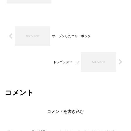
る回るのですからかなり固定されている
ような椅子です。外から見るととにかく
早くてすごいのですが乗ると早すぎて回
転もあっという間で何が何...
オープンしたハリーポッター
ドラゴンズローラ
コメント
コメントを書き込む