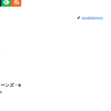
goodplanners
7
ーンズ・8
8