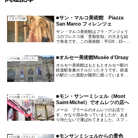
■サン・マルコ美術館 Piazza
イタリアの旅
San Marco フィレンツェ
サン・マルコ美術館はフラ・アンジェリ
コのフレスコ画「受胎告知」の大きな絵
で有名です。この美術館：平日8：15～
13：50までなので要注意です。当時の開
館時間です。開館、閉館時間を必ず確か
めてから訪問してください。入口を入る
■オルセー美術館Musée d’Orsay
パリの旅（フランス）
と左手がサンマルコ...
オルセー美術館はもともとオルセー駅の
鉄道駅舎兼ホテルだったそうです。鉄道
の駅だった面影が随所に残っています。
Wikipediaによると2月革命のあった1848
年から、第一次世界大戦が勃発した1914
年までの作品を展示することになってい
てそれ...
■モン・サンーミシェル（Mont
パリの旅（フランス）
Saint-Michel）でオムレツの店へ
メール プラールのオムレツのお店で
す。かなり混み合っていましたが、あま
り待たないで運ばれてきました。スフレ
状のオムレツ外側を焼いていますが、ど
うも味は好みではありませんでした。卵
を泡立てて角が立つ前位のトロトロのも
■モンサンミシェルからの景色
パリの旅（フランス）