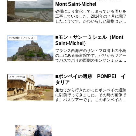
のを焼いた感じがします。お...
Mont Saint-Michel
砂州により変化してしまっている周りを
工事していました。2014年の７月に完了
したようです。かわいらしい建物はショ
ップだと思います。
■モン・サンーミシェル（Mont
パリの旅（フランス）
Saint-Michel）
フランス西海岸のサン・マロ湾上の小島
の上にある修道院です。パリからツアー
でバスでパリの西側のモンサンミシェル
までかなり異動しました。早朝から夜遅
くまでの長いバスの旅でしたが、無事に
到着。朝早く出発なのでとにかく早く起
■ポンペイの遺跡 POMPEI イ
イタリアの旅
床し、トイレが気になり、...
タリア
兼ねてから行きたかったポンペイの遺跡
に以前行ってきました。その時の画像で
す。バスツアーです。このポンペイの遺
跡は西暦７９年のヴェスヴィオ火山の噴
火の火砕流によって埋もれた古代都市と
いうことで知られていいます。その時代
のこの古代都市の発達した...