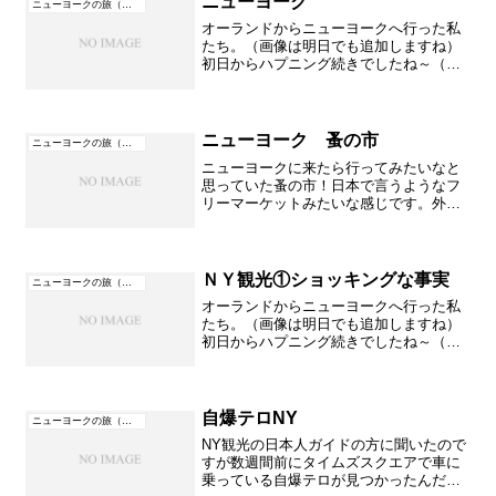
ニューヨーク
ニューヨークの旅（アメリカ）
オーランドからニューヨークへ行った私
たち。（画像は明日でも追加しますね）
初日からハプニング続きでしたね～（過
去ブログ ハプニング編）に書いていま
すがほんと大変でした。次の日は8時半か
ら観光を予約していたのです！（朝方寝
たのによく起きれたと思...
ニューヨーク 蚤の市
ニューヨークの旅（アメリカ）
ニューヨークに来たら行ってみたいなと
思っていた蚤の市！日本で言うようなフ
リーマーケットみたいな感じです。外で
テントをはって販売しています。7月は暑
かった～ホテルからここまでタクシーを
使ったのですが歩いても全然平気でし
た。Hello's Ki...
ＮＹ観光①ショッキングな事実
ニューヨークの旅（アメリカ）
オーランドからニューヨークへ行った私
たち。（画像は明日でも追加しますね）
初日からハプニング続きでしたね～（過
去ブログ ハプニング編）に書いていま
すがほんと大変でした。次の日は8時半か
ら観光を予約していたのです！（朝方寝
たのによく起きれたと思...
自爆テロNY
ニューヨークの旅（アメリカ）
NY観光の日本人ガイドの方に聞いたので
すが数週間前にタイムズスクエアで車に
乗っている自爆テロが見つかったんだと