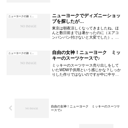
か！！！！あの人混みと車の多い所で大
変なことが起きる所だったそうです。タ
イムズスクエアには警察があって外のあ
ちこちに警官が立ってい...
ニューヨークでディズニーショッ
ニューヨークの旅（アメリカ）
プを探したが…
東京は朝夜涼しくなってきましたね。ほ
んと数日前までは暑かったのに（エアコ
ンバンバン付けないと大変でした）。今
は裸足じゃ寒いかなって時もありますし
夜は羽毛布団かけてくるまって寝ていま
す。この温度の変化すごいですよね。あ
自由の女神！ニューヨーク ミッ
ニューヨークの旅（アメリカ）
と数日で９月も終わりもう...
キーのスーツケースで♪
ミッキーのスーツケース売り出しをして
いたWDW子供用という感じかな？しっか
りした作りではないのですが中に中サイ
ズのバッグが入っている。（画像後でUP
しますね）スーツケースはアメリカはほ
とんど皆布製の大きなものを持っている
人がいてあんなのがい...
自由の女神！ニューヨーク ミッキーのスーツケ
ースで♪