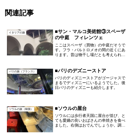
関連記事
■サン・マルコ美術館③スペーザ
イタリアの旅
の中庭 フィレンツェ
ここはスペーザ（買物）の中庭だそうで
す。フラ・バルトロメオの間の近くにあ
ります。昔は物干し場だとも考えられる
ようです。
■パリのデズニーストア
パリの旅（フランス）
パリのディズニーストアがゴージャスで
まるでディズニーにいるようでした。後
日パリのディズニーも紹介します。
■ソウルの屋台
ソウルの旅（韓国）
ソウルには歩行者天国に屋台が並び、と
ても愛嬌の良いおばさんの串焼きを食べ
ました。右側はおでんでしょうか。調理
済みの串が並んでいてそれを焼いてくれ
ます。屋台はこんな感じでパラソルが並