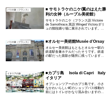
んでいたり、明洞の屋台は外観もとても
きれいで揃っていてとても...
■ サモトラケのニケ/翼のはえた勝
パリの旅（フランス）
利の女神（ルーブル美術館）
サモトラケのニケ（フランス語:Victoire
de Samothrace,英語:Winged Victoryダリ
ュの階段踊り場に展示されています。翼
のはえた勝利の女神ニケ（ニーケー）が
空から船の船主へと降り立った様子
（Wikipediaよ...
■オルセー美術館Musée d’Orsay
パリの旅（フランス）
オルセー美術館はもともとオルセー駅の
鉄道駅舎兼ホテルだったそうです。鉄道
の駅だった面影が随所に残っています。
Wikipediaによると2月革命のあった1848
年から、第一次世界大戦が勃発した1914
年までの作品を展示することになってい
てそれ...
■カプリ島 Isola di Capri Italy
イタリアの旅
イタリア
オプションツアーのカプリ島です。小さ
なかわいらしい町のショップバス移動の
前にはトイレがかなり混み合いますので
要注意です。これから船に乗って青の洞
窟に行くことが出来ました。