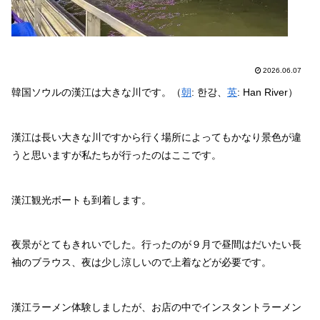
2026.06.07
韓国ソウルの漢江は大きな川です。（
朝
: 한강、
英
: Han River）
漢江は長い大きな川ですから行く場所によってもかなり景色が違
うと思いますが私たちが行ったのはここです。
漢江観光ボートも到着します。
夜景がとてもきれいでした。行ったのが９月で昼間はだいたい長
袖のブラウス、夜は少し涼しいので上着などが必要です。
漢江ラーメン体験しましたが、お店の中でインスタントラーメン