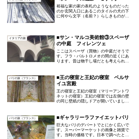
裕福な家の家の表札のようなものだった
のか玄関入口にあるこのタイルの犬の下
に何やら文字（名前？）らしきものがあ
ります。古代ローマのモザイクタイルの
技術
■サン・マルコ美術館③スペーザ
イタリアの旅
の中庭 フィレンツェ
ここはスペーザ（買物）の中庭だそうで
す。フラ・バルトロメオの間の近くにあ
ります。昔は物干し場だとも考えられる
ようです。
■王の寝室と王妃の寝室 ベルサ
パリの旅（フランス）
イユ宮殿
王の寝室と王妃の寝室（マリーアントワ
ネットの寝室）王妃の寝室では左側の壁
の同じ壁紙の隠しドアが開いていまし
た。残念ながら画像がぶれてしまってい
てドアの向こう側の確認が出来ませんで
した。王妃の寝室は人気があり、左側は
■ギャラリーラファイエットパリ
パリの旅（フランス）
ガラスで仕切られていました...
巨大なパリのデパートでとにかく広いで
す。スーパーマーケットの画像と雑貨で
す。当時の価格です。日本で調べたとこ