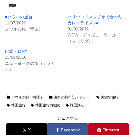
関連
■ソウルの屋台
ハリウッドスタジオで食べた
11/07/2026
カレーライス♪★
ソウルの旅（韓国）
01/02/2011
WDW・ディズニーワールド
（フロリダ）
自爆テロNY
13/09/2010
ニューヨークの旅（アメリ
カ）
ソウルの旅（韓国）
海外の旅行記・フォト
夫婦で旅行
韓国旅行
韓国旅行お勧め
韓国漢江
シェアする
X
Facebook
Pinterest