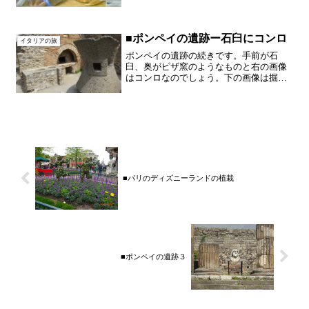
ろ（現在2026年）Echireエシレバター250
ｇ4,400円（日本価格）を超えています。
当時3.39ユーロです！ちょっと見慣れ
な...
■ポンペイの遺跡ー石臼にコンロ
イタリアの旅
ポンペイの遺跡の続きです。手前が石
臼、奥がピザ窯のようなものと右の画像
はコンロなのでしょう。下の画像は掘り
出された遺跡です。犬や子供もケース内
に見えます。一瞬のうちに亡くなってし
まったことでしょうがそのままの形が見
受けられます。はっきりわか...
■パリのディズニーランドの植栽
■ポンペイの遺跡３