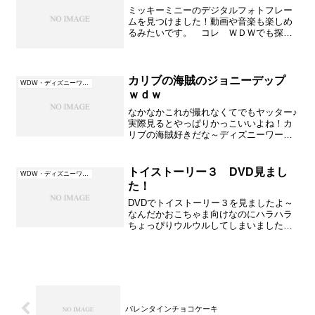
ミッキーミニーのデジタルフォトフレー
ムを見つけました！動画や音楽も楽しめ
るみたいです。 コレ ＷＤＷでも探し
たのですがデジタルフォトフレームはな
かったのです。最近でも落ち着いた大人
イメージのフォトフレームが出ていてち
ょっとうれしかったです♪...
カリブの海賊のジョニーデップ
WDW・ディズニーワールド（フロリダ）
ｗｄｗ
なかなかこれが撮れなくてでもヤッター♪
実際見るとやっぱりかっこいいよね！カ
リブの海賊好きだな～ディズニーワール
ドでも回りの人はピューピューと口笛吹
いたりすごい喜びようでしたよ～やっぱ
りｗｄｗは大好きだな～日本と違って一
トイストーリー３ DVD見まし
WDW・ディズニーワールド（フロリダ）
眼レフを持っている人っ...
た！
DVDでトイストーリー３を見ましたよ～
なんだかおこちゃま向けなのにハラハラ
ちょっぴりウルウルしてしまいましたよ
そしてとっても友達の絆を考えさせられ
るDVDでしたよとても良い内容でした♪画
像もきれいでしょ～↑この子達も活躍しま
したよ～ハイビジ...
バレンタインチョコケーキ