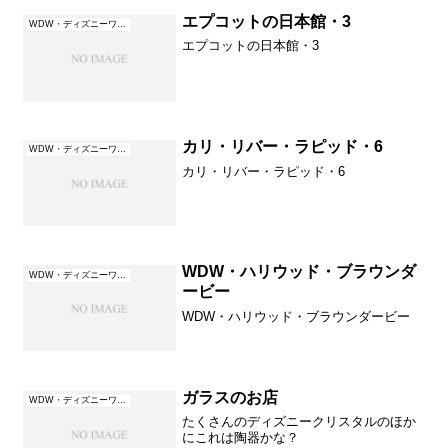
げなくちゃ～と思いながら....かわいそう
に明日は渋谷に行ってきます。朝早くか
エプコットの日本館・3
WDW・ディズニーワールド（フロリダ）
ら行かねばいけませ...
エプコットの日本館・3
カリ・リバー・ラピッド・6
WDW・ディズニーワールド（フロリダ）
カリ・リバー・ラピッド・6
WDW・ハリウッド・ブラウンダ
WDW・ディズニーワールド（フロリダ）
ービー
WDW・ハリウッド・ブラウンダービー
ガラスのお店
WDW・ディズニーワールド（フロリダ）
たくさんのディズニークリスタルのほか
にこれは陶器かな？