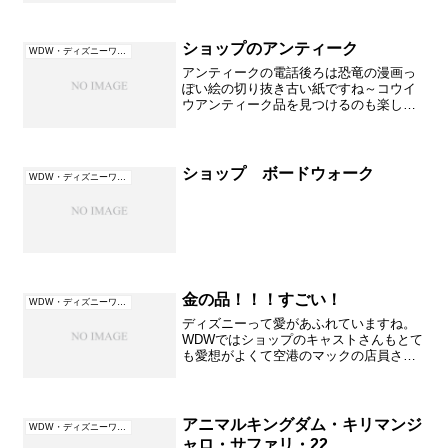
ショップのアンティーク
WDW・ディズニーワールド（フロリダ）
アンティークの電話後ろは恐竜の漫画っ
ぽい絵の切り抜き古い紙ですね～コウイ
ウアンティーク品を見つけるのも楽しい
です。（アンティーク品は販売していま
せん）
ショップ ボードウォーク
WDW・ディズニーワールド（フロリダ）
金の品！！！すごい！
WDW・ディズニーワールド（フロリダ）
ディズニーって愛があふれていますね。
WDWではショップのキャストさんもとて
も愛想がよくて空港のマックの店員さん
とは（日本の対応とも））全く違ってこ
の違いにビックリさせられることがあり
ます。ホテルの人もとっても良い人が多
いのですがたま～に（笑...
アニマルキングダム・キリマンジ
WDW・ディズニーワールド（フロリダ）
ャロ・サファリ・22