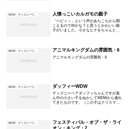
人懐っこいカルガモの親子
WDW・ディズニーワールド（フロリダ）
「ベビィ～」という声があちこちから聞
こえるので何かな？と思うとかわいい親
子がいました。小さなヒナをちゃんと連
れて歩いていますがとっても人に慣れて
います。皆こんなに近づいても大丈夫。
でもチリペッパーのオカシあげたりしな
いでね～せめてパンとかに...
アニマルキングダムの雰囲気・6
WDW・ディズニーワールド（フロリダ）
アニマルキングダムの雰囲気・6
ダッフィーWDW
WDW・ディズニーワールド（フロリダ）
ディズニーベアダッフィちゃんですが真
ん中の小さい子をぬかしてWDWから連れ
てきたものです。（この子はクリスマス
リースダッフィーでサンタの洋服を脱が
せてリースを取ったものです。全体的に
柔らかくてフワフワ）右が昨年のもの
（ＷＤＷ）今年は大賊ダッ...
フェスティバル・オブ・ザ・ライ
WDW・ディズニーワールド（フロリダ）
オン・キング・2