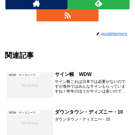
goodplanners
関連記事
サイン帳 WDW
WDW・ディズニーワールド（フロリダ）
サイン帳これは日本では必要がないので
すが海外ではみんなサインもらっていま
すね！昨年のほうがサインは多いのです
が今年はこれだけでちょっとさみしいで
すがあれ？チップにももらったのです
が....？？？画像がない！のでした。この
サイン帳向こうでも販...
ダウンタウン・ディズニー・10
WDW・ディズニーワールド（フロリダ）
ダウンタウン・ディズニー・10