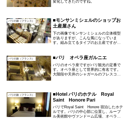
変化してきたのですね。
■モンサンミシェルのショップお
パリの旅（フランス）
土産屋さん
下の画像でモンサンミシェルの立体模型
がありますが、こんな風になっていま
す。組み立てるタイプのお土産ですが組
み立てるとこのように案外大きいので残
念ですが見るだけにしました。ゆっくり
もっと時間があればじっくりお土産屋さ
■パリ オペラ座ガルニエ
パリの旅（フランス）
んも見れたのですが残念です...
パリのオペラ座ですがパリ観光の定番で
す。オペラ座として世界的に有名です。
大階段や天井のシャガールのフレスコ
画、シャンデリアも見どころです。とに
かくすばらしいです。とにかく混み合い
ますので午前中がお勧めです。
■Hotel パリのホテル Royal
パリの旅（フランス）
Saint Honore Pari
パリでRoyal Saint Honore 宿泊したホテ
ルです。パリの中心部に位置し、ルーブ
ル美術館やヴァンドーム広場、オペラ
座、オルセー美術館などに近いアクセス
抜群のホテルです。バスタブもありま