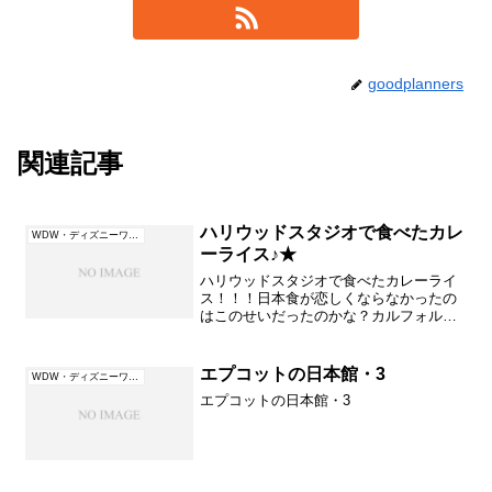
goodplanners
関連記事
ハリウッドスタジオで食べたカレ
WDW・ディズニーワールド（フロリダ）
ーライス♪★
ハリウッドスタジオで食べたカレーライ
ス！！！日本食が恋しくならなかったの
はこのせいだったのかな？カルフォルニ
ア米かな？これは日本食じゃないのに不
思議に満足日本の食べ物で有名なものは
天ぷらにスキヤキ、寿司、蕎麦、おにぎ
エプコットの日本館・3
WDW・ディズニーワールド（フロリダ）
りそして海外の食べ物が日...
エプコットの日本館・3